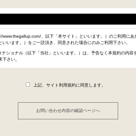
て
p://www.thegallup.com/、以下「本サイト」といいます。）のご利
といいます。）をご一読頂き、同意された場合にのみご利用下さい。
タナショナル（以下「当社」といいます。）は、予告なく本規約の内容
承下さい。
上記、サイト利用規約に同意します。
し、次の行為は、禁止させていただきます。
の財産もしくはプライバシーなどを侵害する行為、または侵害する恐れ
に、不利益もしくは損害を与える行為、またはその恐れのある行為
行為、またはその恐れのある行為
犯罪行為に結びつく行為、またはその恐れのある行為
営利を目的とする行為、またはその準備を目的とする行為