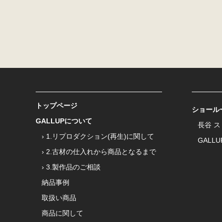
他人の電子メール
コンピュータウィ
その他、法律、法
その他、当社が不
当社は、上記の禁止行
ますが、常に本サイト
著作権等につい
トップページ
ショール
GALLUPについて
長谷 
本サイトに掲載されて
› 1.リプロダクション(再生)に関して
で、私的使用など法律
GALLU
きません。
› 2.古材の仕入れから商品となるまで
当社からお客様に電子
› 3.製作品のご相談
用・転載することはで
納品事例
本サイトの掲示板など
取扱い商品
提供いただいた情報な
商品に関して
用・二次利用すること