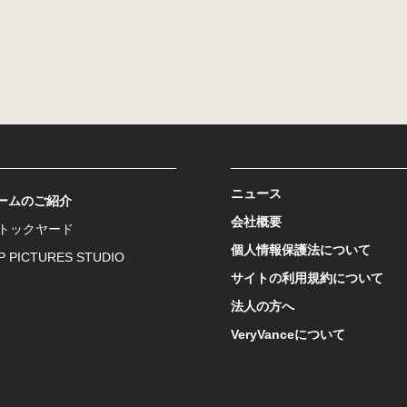
アドレスを登録するなど、虚偽の申告、届出を行なう行為
ルス等有害なプログラムを使用または提供する行為
令もしくは条例に違反する行為、またはその恐れのある行為
適切と判断する行為
為を発見した場合、お客様に事前に通知することなく、その全部または
を監視する義務を負うものではありません。
て
ニュース
ームのご紹介
会社概要
ストックヤード
いる情報に関わる著作権その他の権利は、当社または当社に使用を認め
個人情報保護法について
によって認められる範囲を超えて、無断で使用（複製、改ざん、頒布な
P PICTURES STUDIO
サイトの利用規約について
メールをお送りした場合には、その内容に関する著作権も、全て当社に
法人の方へ
きません。
VeryVanceについて
にお客様が書き込まれた情報、アンケート・キャンペーンなどへの回答
どについて、当社は、個人情報に関わるものを除き、お客様に通知する
ができるものとさせていただきますので、あらかじめご了承下さい。