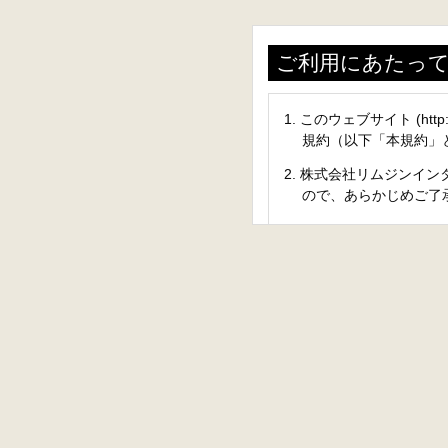
ご利用にあたっ
このウェブサイト (htt
規約（以下「本規約」
株式会社リムジンイン
ので、あらかじめご了
禁止事項
本サイトのご利用に際
当社または第三者
当社または第三者
公序良俗に反する
犯罪行為もしくは
営業活動もしくは