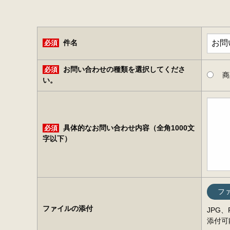
必須
件名
必須
お問い合わせの種類を選択してくださ
商
い。
必須
具体的なお問い合わせ内容（全角1000文
字以下）
フ
ファイルの添付
JPG
添付可