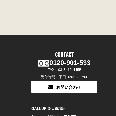
一部を削除することがあり
CONTACT
0120-901-533
た権利者に帰属しますの
FAX：03-3419-4455
どを含む。）することはで
受付時間：平日10:00～17:00
帰属しますので、無断で転
お問い合わせ
または応募の際に当社にご
ことなく、自由にこれを利
GALLUP 楽天市場店