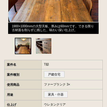
1900×1000mmの大型天板、厚みは60mmです。できる限り
古材面を削らずに残した、味わい深い仕上げ。
T邸
案件名
戸建住宅
案件種別
ファープランク 3×
使用商品
家具・什器
用途
ウレタンクリア
仕上げ