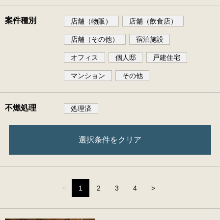
案件種別
店舗（物販）
店舗（飲食店）
店舗（その他）
宿泊施設
オフィス
個人邸
戸建住宅
マンション
その他
不燃処理
処理済
選択条件をクリア
（こ
<
1
2
3
4
>
の
ペ
ー