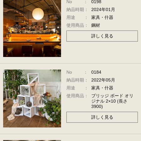
No ：
0198
ジ）
納品時期：
2024年01月
用途 ：
家具・什器
使用商品：
鋼材
詳しく見る
No ：
0184
納品時期：
2022年05月
用途 ：
家具・什器
使用商品：
ブリッジ ボード オリ
ジナル 2×10 (長さ
3900)
詳しく見る