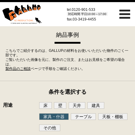
tel.
0120-901-533
対応時間 平日10:00～17:00
fax.03-3419-4455
納品事例
こちらでご紹介するのは、GALLUPの材料をお使いいただいた物件のごく一
部です。
ご覧いただいた画像を元に、製作のご注文、またはお見積をご希望の場合
は、
製作品のご相談
ページで手順をご確認ください。
条件を選択する
用途
床
壁
天井
建具
家具・什器
テーブル
天板・棚板
その他