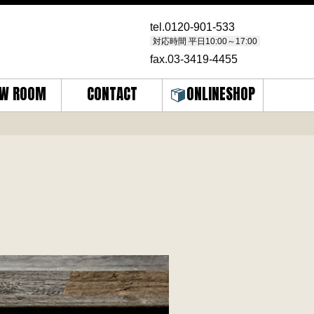
tel.
0120-901-533
対応時間 平日10:00～17:00
fax.03-3419-4455
W ROOM
CONTACT
ONLINESHOP