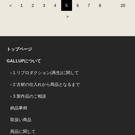
（こ
<
1
2
3
4
5
6
7
8
…
20
の
>
ペ
ー
ジ）
トップページ
GALLUPについて
› 1.リプロダクション(再生)に関して
› 2.古材の仕入れから商品となるまで
› 3.製作品のご相談
納品事例
取扱い商品
商品に関して