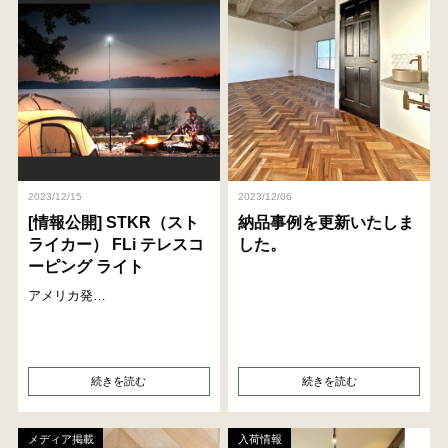
2023/12/15
2023/12/06
[情報公開] STKR（スト
納品事例を更新いたしま
ライカー） FLi テレスコ
した。
ーピング ライト
アメリカ発…
続きを読む
続きを読む
メディア掲載
入荷情報